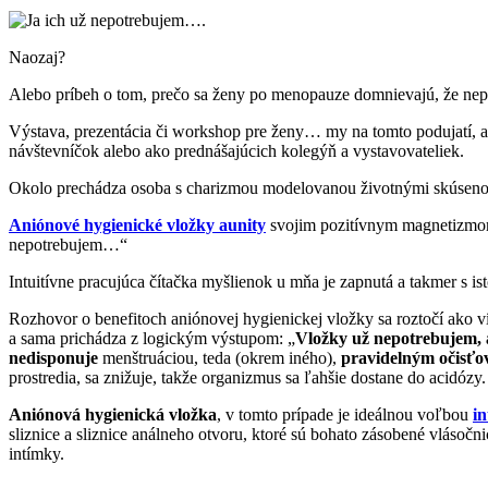
Naozaj?
Alebo príbeh o tom, prečo sa ženy po menopauze domnievajú, že ne
Výstava, prezentácia či workshop pre ženy… my na tomto podujatí, ak
návštevníčok alebo ako prednášajúcich kolegýň a vystavovateliek.
Okolo prechádza osoba s charizmou modelovanou životnými skúsenos
Aniónové hygienické vložky aunity
svojim pozitívnym magnetizmom a
nepotrebujem…“
Intuitívne pracujúca čítačka myšlienok u mňa je zapnutá a takmer s i
Rozhovor o benefitoch aniónovej hygienickej vložky sa roztočí ako v
a sama prichádza z logickým výstupom: „
Vložky už nepotrebujem, 
nedisponuje
menštruáciou, teda (okrem iného),
pravidelným očisťov
prostredia, sa znižuje, takže organizmus sa ľahšie dostane do acidózy.
Aniónová hygienická vložka
, v tomto prípade je ideálnou voľbou
in
sliznice a sliznice análneho otvoru, ktoré sú bohato zásobené vlásočn
intímky.