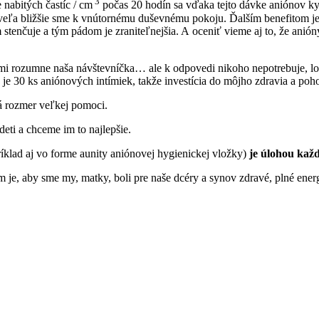
3
 nabitých častíc / cm
počas 20 hodín sa vďaka tejto dávke aniónov kys
 oveľa bližšie sme k vnútornému duševnému pokoju. Ďalším benefitom je
tenčuje a tým pádom je zraniteľnejšia. A oceniť vieme aj to, že anióny
mi rozumne naša návštevníčka… ale k odpovedi nikoho nepotrebuje, log
by je 30 ks aniónových intímiek, takže investícia do môjho zdravia a 
 má rozmer veľkej pomoci.
eti a chceme im to najlepšie.
ríklad aj vo forme aunity aniónovej hygienickej vložky)
je úlohou kaž
 je, aby sme my, matky, boli pre naše dcéry a synov zdravé, plné ener