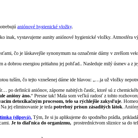
potrebujú
aniónové hygienické vložky
.
o inak, vystavujeme aunity aniónové hygienické vložky. Atmosféra výb
ťami, čo je láskavejšie synonymum na označenie dámy v zrelšom vek
 dobrou energiou pritiahnu jej pohľad.. Nasleduje milý úsmev a z jej 
stotou tuším, čo tejto vznešenej dáme ide hlavou: „…ja už vložky nepo
ír… po definícii aniónov, záporne nabitých častíc, ktoré sú z chemick
ale anióny áno.
“ Presne tak! Mala som veľkú radosť z tohto rozhovo
acím detoxikačným procesom, telo sa rýchlejšie zakysľuje
. Homeos
 Na jej eliminovanie je teda
potrebný prísun zásaditých látok
. Anión
tímka (slipová).
Tým, že si ju aplikujeme do spodného prádla, prikladá
icami.
Je to diaľnica do organizmu,
prostredníctvom sliznice sa do t