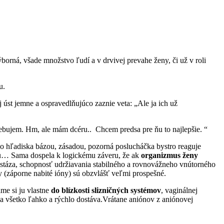
orná, všade množstvo ľudí a v drvivej prevahe ženy, či už v roli
u.
úst jemne a ospravedlňujúco zaznie veta: „Ale ja ich už
trebujem. Hm, ale mám dcéru.. Chcem predsa pre ňu to najlepšie. “
ého hľadiska bázou, zásadou, pozorná poslucháčka bystro reaguje
ru… Sama dospela k logickému záveru, že ak
organizmus ženy
táza, schopnosť udržiavania stabilného a rovnovážneho vnútorného
y (záporne nabité ióny) sú obzvlášť veľmi prospešné.
me si ju vlastne
do blízkosti slizničných systémov
, vaginálnej
ela všetko ľahko a rýchlo dostáva.Vrátane aniónov z aniónovej