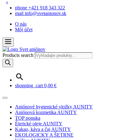
0
phone
+421 918 343 322
mail
info@svetanionov.sk
O nás
Môj účet
Products search
shopping_cart
0,00
€
Aniónové hygienické vložky AUNITY
Aniónová kozmetika AUNITY
TOP ponuka
Éterické oleje AUNITY
Kakao, káva a čaj AUNITY
EKOLOGICKY A ŠETRNE