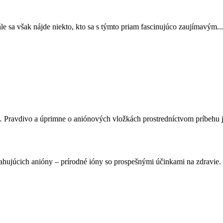
 sa však nájde niekto, kto sa s týmto priam fascinujúco zaujímavým...
viť… Pravdivo a úprimne o aniónových vložkách prostredníctvom príbehu 
bsahujúcich anióny – prírodné ióny so prospešnými účinkami na zdravie.