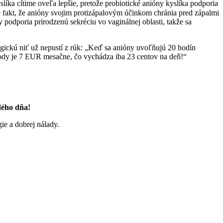
líka cítime oveľa lepšie, pretože probiotické anióny kyslíka podporia
 fakt, že anióny svojim protizápalovým účinkom chránia pred zápalmi
 podporia prirodzenú sekréciu vo vaginálnej oblasti, takže sa
ickú niť už nepustí z rúk: „Keď sa anióny uvoľňujú 20 hodín
pohody je 7 EUR mesačne, čo vychádza iba 23 centov na deň!“
dého dňa!
gie a dobrej nálady.