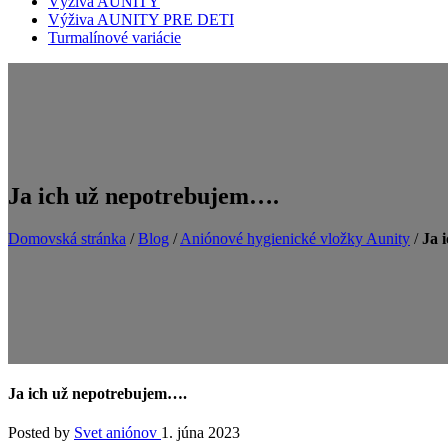
Výživa AUNITY
Výživa AUNITY PRE DETI
Turmalínové variácie
Ja ich už nepotrebujem….
Domovská stránka
/
Blog
/
Aniónové hygienické vložky Aunity
/
Ja 
Ja ich už nepotrebujem….
Posted by
Svet aniónov
1. júna 2023