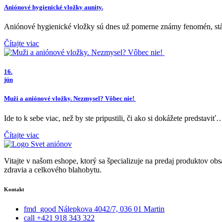
Aniónové hygienické vložky aunity.
Aniónové hygienické vložky sú dnes už pomerne známy fenomén, stále
Čítajte viac
16.
jún
Muži a aniónové vložky. Nezmysel? Vôbec nie!
Ide to k sebe viac, než by ste pripustili, či ako si dokážete predsta
Čítajte viac
Vitajte v našom eshope, ktorý sa špecializuje na predaj produktov o
zdravia a celkového blahobytu.
Kontakt
fmd_good
Nálepkova 4042/7, 036 01 Martin
call
+421 918 343 322