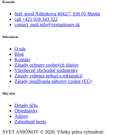
Kontakt
fmd_good
Nálepkova 4042/7, 036 01 Martin
call
+421 918 343 322
contact_mail
info@svetanionov.sk
Informácie
O nás
Blog
Kontakt
Zásady ochrany osobných údajov
Všeobecné obchodné podmienky
Zásady vrátenia peňazí a reklamácií
Zásady používania súborov cookie (EÚ)
Môj účet
Detaily účtu
Objednávky
Adresy
Zabudnuté heslo
SVET ANIÓNOV © 2026. Všetky práva vyhradené.