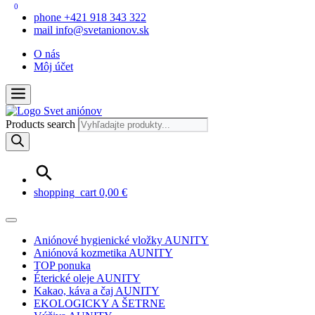
0
phone
+421 918 343 322
mail
info@svetanionov.sk
O nás
Môj účet
Products search
shopping_cart
0,00
€
Aniónové hygienické vložky AUNITY
Aniónová kozmetika AUNITY
TOP ponuka
Éterické oleje AUNITY
Kakao, káva a čaj AUNITY
EKOLOGICKY A ŠETRNE