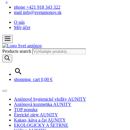
0
phone
+421 918 343 322
mail
info@svetanionov.sk
O nás
Môj účet
Products search
shopping_cart
0,00
€
Aniónové hygienické vložky AUNITY
Aniónová kozmetika AUNITY
TOP ponuka
Éterické oleje AUNITY
Kakao, káva a čaj AUNITY
EKOLOGICKY A ŠETRNE