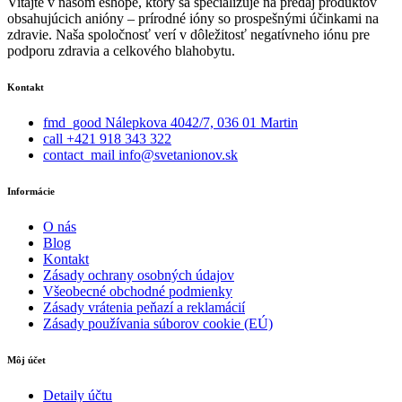
Vitajte v našom eshope, ktorý sa špecializuje na predaj produktov
obsahujúcich anióny – prírodné ióny so prospešnými účinkami na
zdravie. Naša spoločnosť verí v dôležitosť negatívneho iónu pre
podporu zdravia a celkového blahobytu.
Kontakt
fmd_good
Nálepkova 4042/7, 036 01 Martin
call
+421 918 343 322
contact_mail
info@svetanionov.sk
Informácie
O nás
Blog
Kontakt
Zásady ochrany osobných údajov
Všeobecné obchodné podmienky
Zásady vrátenia peňazí a reklamácií
Zásady používania súborov cookie (EÚ)
Môj účet
Detaily účtu