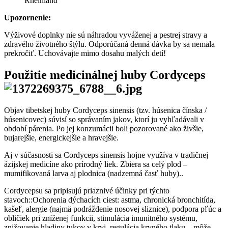
Rheinland
Upozornenie:
Výživové doplnky nie sú náhradou vyváženej a pestrej stravy a
zdravého životného štýlu. Odporúčaná denná dávka by sa nemala
prekročiť. Uchovávajte mimo dosahu malých detí!
Použitie medicinálnej huby Cordyceps
Objav tibetskej huby Cordyceps sinensis (tzv. húsenica čínska /
húsenicovec) súvisí so správaním jakov, ktorí ju vyhľadávali v
období párenia. Po jej konzumácii boli pozorované ako živšie,
bujarejšie, energickejšie a hravejšie.
Aj v súčasnosti sa Cordyceps sinensis hojne využíva v tradičnej
ázijskej medicíne ako prírodný liek. Zbiera sa celý plod –
mumifikovaná larva aj plodnica (nadzemná časť huby)..
Cordycepsu sa pripisujú priaznivé účinky pri týchto
stavoch::Ochorenia dýchacích ciest: astma, chronická bronchitída,
kašeľ, alergie (najmä podráždenie nosovej sliznice), podpora pľúc a
obličiek pri zníženej funkcii, stimulácia imunitného systému,
znižovanie hladiny tukov v krvi, regulácia krvného tlaku – môže