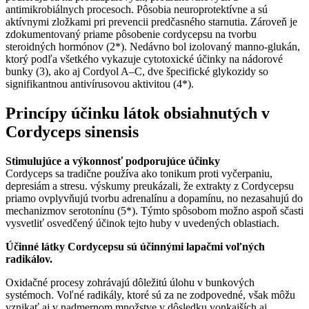
antimikrobiálnych procesoch. Pôsobia neuroprotektívne a sú
aktívnymi zložkami pri prevencii predčasného starnutia. Zároveň je
zdokumentovaný priame pôsobenie cordycepsu na tvorbu
steroidných hormónov (2*). Nedávno bol izolovaný manno-glukán,
ktorý podľa všetkého vykazuje cytotoxické účinky na nádorové
bunky (3), ako aj Cordyol A–C, dve špecifické glykozidy so
signifikantnou antivírusovou aktivitou (4*).
Princípy účinku látok obsiahnutých v
Cordyceps sinensis
Stimulujúce a výkonnosť podporujúce účinky
Cordyceps sa tradične používa ako tonikum proti vyčerpaniu,
depresiám a stresu. výskumy preukázali, že extrakty z Cordycepsu
priamo ovplyvňujú tvorbu adrenalínu a dopamínu, no nezasahujú do
mechanizmov serotonínu (5*). Týmto spôsobom možno aspoň sčasti
vysvetliť osvedčený účinok tejto huby v uvedených oblastiach.
Účinné látky Cordycepsu sú účinnými lapačmi voľných
radikálov.
Oxidačné procesy zohrávajú dôležitú úlohu v bunkových
systémoch. Voľné radikály, ktoré sú za ne zodpovedné, však môžu
vznikať aj v nadmernom množstve v dôsledku vonkajších aj