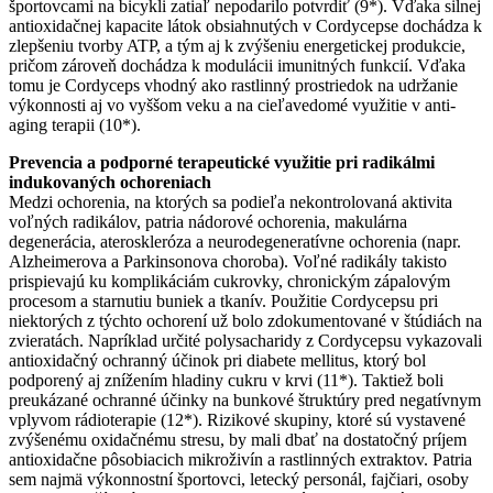
športovcami na bicykli zatiaľ nepodarilo potvrdiť (9*). Vďaka silnej
antioxidačnej kapacite látok obsiahnutých v Cordycepse dochádza k
zlepšeniu tvorby ATP, a tým aj k zvýšeniu energetickej produkcie,
pričom zároveň dochádza k modulácii imunitných funkcií. Vďaka
tomu je Cordyceps vhodný ako rastlinný prostriedok na udržanie
výkonnosti aj vo vyššom veku a na cieľavedomé využitie v anti-
aging terapii (10*).
Prevencia a podporné terapeutické využitie pri radikálmi
indukovaných ochoreniach
Medzi ochorenia, na ktorých sa podieľa nekontrolovaná aktivita
voľných radikálov, patria nádorové ochorenia, makulárna
degenerácia, ateroskleróza a neurodegeneratívne ochorenia (napr.
Alzheimerova a Parkinsonova choroba). Voľné radikály takisto
prispievajú ku komplikáciám cukrovky, chronickým zápalovým
procesom a starnutiu buniek a tkanív. Použitie Cordycepsu pri
niektorých z týchto ochorení už bolo zdokumentované v štúdiách na
zvieratách. Napríklad určité polysacharidy z Cordycepsu vykazovali
antioxidačný ochranný účinok pri diabete mellitus, ktorý bol
podporený aj znížením hladiny cukru v krvi (11*). Taktiež boli
preukázané ochranné účinky na bunkové štruktúry pred negatívnym
vplyvom rádioterapie (12*). Rizikové skupiny, ktoré sú vystavené
zvýšenému oxidačnému stresu, by mali dbať na dostatočný príjem
antioxidačne pôsobiacich mikroživín a rastlinných extraktov. Patria
sem najmä výkonnostní športovci, letecký personál, fajčiari, osoby