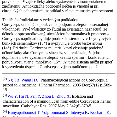
pravidelne užívajúce lieky alebo vystavené environmentálnemu
znečisteniu. Antioxidačná podporná liečba je vhodná aj pri
chronických ochoreniach, napríklad v rámci reumatických ochorení.
Tradičné afrodiziakum s vedeckým podkladom
Cordyceps sa tradične používa na podporu a zlepšenie sexuálnej
výkonnosti. Prvé výsledky zo štúdií na zvieratách naznačujú, že
účinok je sprostredkovaný stimuláciou hormonálnych procesov –
Cordyceps napríklad reguluje produkciu steroidov v Leydigových
bunkách semenníkov (13*) a ovplyvňuje tvorbu testosterónu
(14*). Pri druhu Cordyceps militaris, ktorý obsahuje podobné
účinné látky ako Cordyceps sinensis, sa preukázalo, že jeho
dopĺňanie môže významne zlepšiť kvalitu spermií – konkrétne ich
pohyblivosť, tvar aj množstvo (15*). Aj tieto zistenia môžu prispieť
k vysvetleniu úspechu Cordycepsu v jeho tradičnom použití.
(2)
Ng TB
,
Wang HX
: Pharmacological actions of Cordyceps, a
prized folk medicine. J Pharm Pharmacol. 2005 Dec;57(12):1509-
19
(3)
Wu Y
,
Hu N
,
Pan Y
,
Zhou L
,
Zhou X
: Isolation and
characterization of a mannoglucan from edible Cordycepssinensis
mycelium. Carbohydr Res. 2007 May 7;342(6):870-5
(4)
Bunyapaiboonsri T
,
Yoiprommarat S
,
Intereya K
,
Kocharin K
: