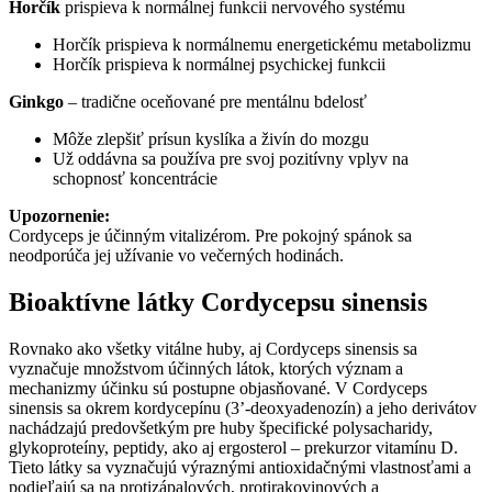
Horčík
prispieva k normálnej funkcii nervového systému
Horčík prispieva k normálnemu energetickému metabolizmu
Horčík prispieva k normálnej psychickej funkcii
Ginkgo
– tradične oceňované pre mentálnu bdelosť
Môže zlepšiť prísun kyslíka a živín do mozgu
Už oddávna sa používa pre svoj pozitívny vplyv na
schopnosť koncentrácie
Upozornenie:
Cordyceps je účinným vitalizérom. Pre pokojný spánok sa
neodporúča jej užívanie vo večerných hodinách.
Bioaktívne látky Cordycepsu sinensis
Rovnako ako všetky vitálne huby, aj Cordyceps sinensis sa
vyznačuje množstvom účinných látok, ktorých význam a
mechanizmy účinku sú postupne objasňované. V Cordyceps
sinensis sa okrem kordycepínu (3’-deoxyadenozín) a jeho derivátov
nachádzajú predovšetkým pre huby špecifické polysacharidy,
glykoproteíny, peptidy, ako aj ergosterol – prekurzor vitamínu D.
Tieto látky sa vyznačujú výraznými antioxidačnými vlastnosťami a
podieľajú sa na protizápalových, protirakovinových a