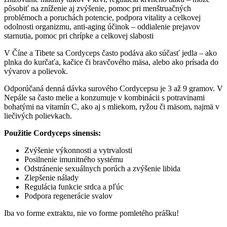
pôsobiť na zníženie aj zvýšenie, pomoc pri menštruačných
problémoch a poruchách potencie, podpora vitality a celkovej
odolnosti organizmu, anti-aging účinok – oddialenie prejavov
starnutia, pomoc pri chrípke a celkovej slabosti
V Číne a Tibete sa Cordyceps často podáva ako súčasť jedla – ako
plnka do kurčaťa, kačice či bravčového mäsa, alebo ako prísada do
vývarov a polievok.
Odporúčaná denná dávka surového Cordycepsu je 3 až 9 gramov. V
Nepále sa často melie a konzumuje v kombinácii s potravinami
bohatými na vitamín C, ako aj s mliekom, ryžou či mäsom, najmä v
liečivých polievkach.
Použitie Cordyceps sinensis:
Zvýšenie výkonnosti a vytrvalosti
Posilnenie imunitného systému
Odstránenie sexuálnych porúch a zvýšenie libida
Zlepšenie nálady
Regulácia funkcie srdca a pľúc
Podpora regenerácie svalov
Iba vo forme extraktu, nie vo forme pomletého prášku!