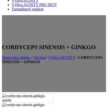
Výživa AUNITY
Výživa AUNITY PRE DETI
Turmalínové variácie
CORDYCEPS SINENSIS + GINKGO
Domovská stránka
/
Obchod
/
Výživa AUNITY
/
CORDYCEPS
SINENSIS + GINKGO