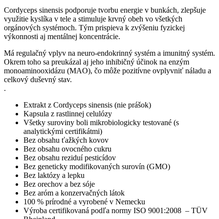
Cordyceps sinensis podporuje tvorbu energie v bunkách, zlepšuje
využitie kyslíka v tele a stimuluje krvný obeh vo všetkých
orgánových systémoch. Tým prispieva k zvýšeniu fyzickej
výkonnosti aj mentálnej koncentrácie.
Má regulačný vplyv na neuro-endokrinný systém a imunitný systém.
Okrem toho sa preukázal aj jeho inhibičný účinok na enzým
monoaminooxidázu (MAO), čo môže pozitívne ovplyvniť náladu a
celkový duševný stav.
.
Extrakt z Cordyceps sinensis (nie prášok)
Kapsula z rastlinnej celulózy
Všetky suroviny boli mikrobiologicky testované (s
analytickými certifikátmi)
Bez obsahu ťažkých kovov
Bez obsahu ovocného cukru
Bez obsahu reziduí pesticídov
Bez geneticky modifikovaných surovín (GMO)
Bez laktózy a lepku
Bez orechov a bez sóje
Bez aróm a konzervačných látok
100 % prírodné a vyrobené v Nemecku
Výroba certifikovaná podľa normy ISO 9001:2008 – TÜV