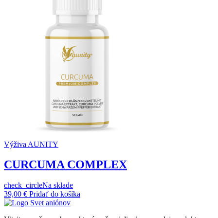
Výživa AUNITY
CURCUMA COMPLEX
check_circle
Na sklade
39,00
€
Pridať do košíka