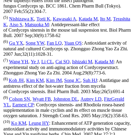
New diphenyl ethers from the insect pathogenic
fungus Cordyceps sp. BCC 1861. Chem Pharm Bull (Tokyo).
2007 Feb;55(2):304-7.
(5)
Nishizawa K
,
Torii K
,
Kawasaki A
,
Katada M
,
Ito M
,
Terashita
K
,
Aiso S
,
Matsuoka M
: Antidepressant-like effect
of Cordyceps sinensis in the mouse tail suspension test. Biol Pharm
Bull. 2007 Sep;30(9):1758-62
(6)
Gu YX
,
Song YW
,
Fan LQ
,
Yuan QS
: Antioxidant activity of
natural and cultured Cordyceps sp. Zhongguo Zhong Yao Za Zhi.
2007 Jun;32(11):1028-31.
(7)
Wang YH
,
Ye J
,
Li CL
,
Cai SQ
,
Ishizaki M
,
Katada M
: An
experimental study on anti-aging action of Cordycepsextract.
Zhongguo Zhong Yao Za Zhi. 2004 Aug;29(8):773-6.
(8)
Koh JH
,
Kim KM
,
Kim JM
,
Song JC
,
Suh HJ
: Antifatigue and
antistress effect of the hot-water fraction from mycelia
of Cordyceps sinensis. Biol Pharm Bull. 2003 May;26(5):691-4
(9)
Colson SN
,
Wyatt FB
,
Johnston DL
,
Autrey LD
,
FitzGerald
YL
,
Earnest CP
: Cordyceps sinensis- and Rhodiola rosea-based
supplementation in male cyclists and its effect on muscle tissue
oxygen saturation. J Strength Cond Res. 2005 May;19(2):358-63.
(10)
Ko KM
,
Leung HY
: Enhancement of ATP generation capacity,
antioxidant activity and immunomodulatory activities by Chinese
Yang and Yin tonifying herbs. Chin Med. 2007 Mar 27;2:3