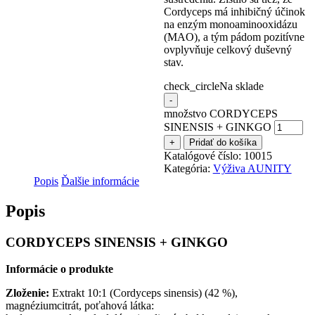
Cordyceps má inhibičný účinok
na enzým monoaminooxidázu
(MAO), a tým pádom pozitívne
ovplyvňuje celkový duševný
stav.
check_circle
Na sklade
-
množstvo CORDYCEPS
SINENSIS + GINKGO
+
Pridať do košíka
Katalógové číslo:
10015
Kategória:
Výživa AUNITY
Popis
Ďalšie informácie
Popis
CORDYCEPS SINENSIS + GINKGO
Informácie o produkte
Zloženie:
Extrakt 10:1 (Cordyceps sinensis) (42 %),
magnéziumcitrát, poťahová látka: