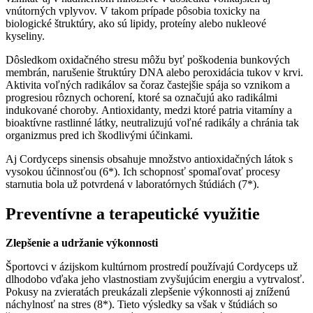
vnútorných vplyvov. V takom prípade pôsobia toxicky na
biologické štruktúry, ako sú lipidy, proteíny alebo nukleové
kyseliny.
Dôsledkom oxidačného stresu môžu byť poškodenia bunkových
membrán, narušenie štruktúry DNA alebo peroxidácia tukov v krvi.
Aktivita voľných radikálov sa čoraz častejšie spája so vznikom a
progresiou rôznych ochorení, ktoré sa označujú ako radikálmi
indukované choroby. Antioxidanty, medzi ktoré patria vitamíny a
bioaktívne rastlinné látky, neutralizujú voľné radikály a chránia tak
organizmus pred ich škodlivými účinkami.
Aj Cordyceps sinensis obsahuje množstvo antioxidačných látok s
vysokou účinnosťou (6*). Ich schopnosť spomaľovať procesy
starnutia bola už potvrdená v laboratórnych štúdiách (7*).
Preventívne a terapeutické využitie
Zlepšenie a udržanie výkonnosti
Športovci v ázijskom kultúrnom prostredí používajú Cordyceps už
dlhodobo vďaka jeho vlastnostiam zvyšujúcim energiu a vytrvalosť.
Pokusy na zvieratách preukázali zlepšenie výkonnosti aj zníženú
náchylnosť na stres (8*). Tieto výsledky sa však v štúdiách so