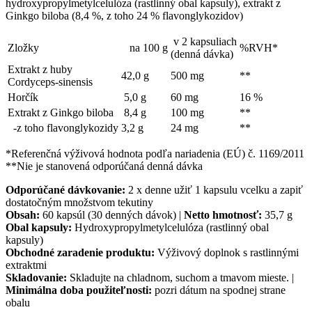
hydroxypropylmetylcelulóza (rastlinný obal kapsuly), extrakt z
Ginkgo biloba (8,4 %, z toho 24 % flavonglykozidov)
v 2 kapsuliach
Zložky
na 100 g
%RVH*
(denná dávka)
Extrakt z huby
42,0 g
500 mg
**
Cordyceps-sinensis
Horčík
5,0 g
60 mg
16 %
Extrakt z Ginkgo biloba
8,4 g
100 mg
**
-z toho flavonglykozidy
3,2 g
24 mg
**
*Referenčná výživová hodnota podľa nariadenia (EÚ) č. 1169/2011
**Nie je stanovená odporúčaná denná dávka
Odporúčané dávkovanie:
2 x denne užiť 1 kapsulu vcelku a zapiť
dostatočným množstvom tekutiny
Obsah:
60 kapsúl (30 denných dávok) |
Netto hmotnosť:
35,7 g
Obal kapsuly:
Hydroxypropylmetylcelulóza (rastlinný obal
kapsuly)
Obchodné zaradenie produktu:
Výživový doplnok s rastlinnými
extraktmi
Skladovanie:
Skladujte na chladnom, suchom a tmavom mieste. |
Minimálna doba použiteľnosti:
pozri dátum na spodnej strane
obalu