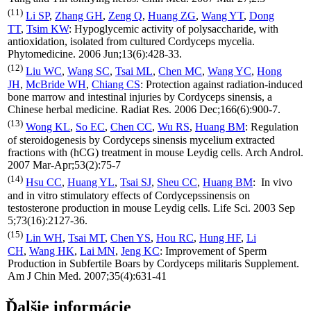
(11)
Li SP
,
Zhang GH
,
Zeng Q
,
Huang ZG
,
Wang YT
,
Dong
TT
,
Tsim KW
: Hypoglycemic activity of polysaccharide, with
antioxidation, isolated from cultured Cordyceps mycelia.
Phytomedicine. 2006 Jun;13(6):428-33.
(12)
Liu WC
,
Wang SC
,
Tsai ML
,
Chen MC
,
Wang YC
,
Hong
JH
,
McBride WH
,
Chiang CS
: Protection against radiation-induced
bone marrow and intestinal injuries by Cordyceps sinensis, a
Chinese herbal medicine. Radiat Res. 2006 Dec;166(6):900-7.
(13)
Wong KL
,
So EC
,
Chen CC
,
Wu RS
,
Huang BM
: Regulation
of steroidogenesis by Cordyceps sinensis mycelium extracted
fractions with (hCG) treatment in mouse Leydig cells. Arch Androl.
2007 Mar-Apr;53(2):75-7
(14)
Hsu CC
,
Huang YL
,
Tsai SJ
,
Sheu CC
,
Huang BM
: In vivo
and in vitro stimulatory effects of Cordycepssinensis on
testosterone production in mouse Leydig cells. Life Sci. 2003 Sep
5;73(16):2127-36.
(15)
Lin WH
,
Tsai MT
,
Chen YS
,
Hou RC
,
Hung HF
,
Li
CH
,
Wang HK
,
Lai MN
,
Jeng KC
: Improvement of Sperm
Production in Subfertile Boars by Cordyceps militaris Supplement.
Am J Chin Med. 2007;35(4):631-41
Ďalšie informácie